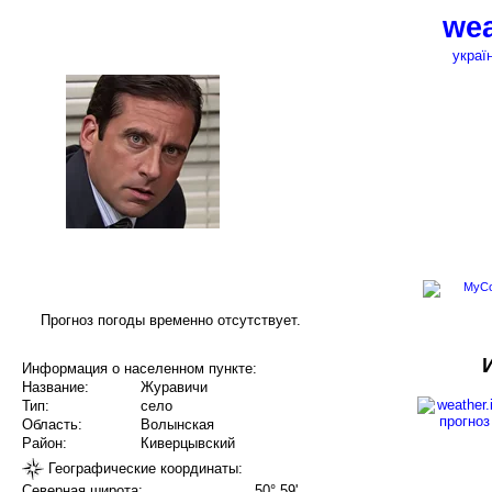
wea
украї
Прогноз погоды временно отсутствует.
Информация о населенном пункте:
Название:
Журавичи
Тип:
село
Область:
Волынская
Район:
Киверцывский
Географические координаты:
Северная широта:
50° 59'