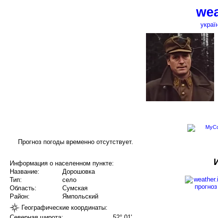
wea
украї
Прогноз погоды временно отсутствует.
Информация о населенном пункте:
Название:
Дорошовка
Тип:
село
Область:
Сумская
Район:
Ямпольский
Географические координаты:
Северная широта:
52° 01'