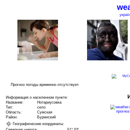
wea
украї
Прогноз погоды временно отсутствует.
Информация о населенном пункте:
Название:
Нотариусовка
Тип:
село
Область:
Сумская
Район:
Буринский
Географические координаты:
Северная широта:
51° 03'