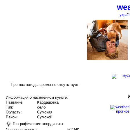
wea
украї
Прогноз погоды временно отсутствует.
Информация о населенном пункте:
Название:
Кардашовка
Тип:
село
Область:
Сумская
Район:
Сумской
Географические координаты:
Северная широта:
50° 59'