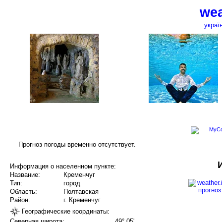
wea
украї
Прогноз погоды временно отсутствует.
Информация о населенном пункте:
Название:
Кременчуг
Тип:
город
Область:
Полтавская
Район:
г. Кременчуг
Географические координаты:
Северная широта:
49° 05'