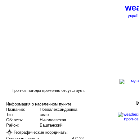
wea
украї
Прогноз погоды временно отсутствует.
Информация о населенном пункте:
Название:
Новоалександровка
Тип:
село
Область:
Николаевская
Район:
Баштанский
Географические координаты:
Северная широта:
47° 33'