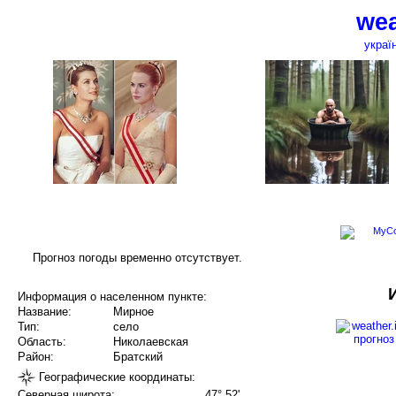
wea
украї
Прогноз погоды временно отсутствует.
Информация о населенном пункте:
Название:
Мирное
Тип:
село
Область:
Николаевская
Район:
Братский
Географические координаты:
Северная широта:
47° 52'