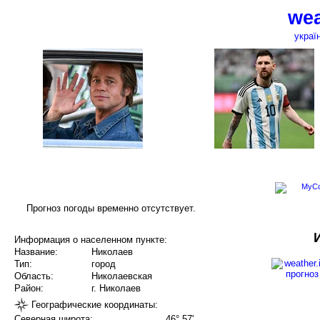
wea
украї
Прогноз погоды временно отсутствует.
Информация о населенном пункте:
Название:
Николаев
Тип:
город
Область:
Николаевская
Район:
г. Николаев
Географические координаты:
Северная широта:
46° 57'