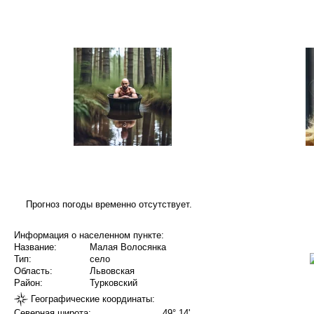
Прогноз погоды временно отсутствует.
Информация о населенном пункте:
Название:
Малая Волосянка
Тип:
село
Область:
Львовская
Район:
Турковский
Географические координаты:
Северная широта:
49° 14'