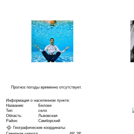
Прогноз погоды временно отсутствует.
Информация о населенном пункте:
Название:
Белоки
Тип:
село
Область:
Львовская
Район:
Самборский
Географические координаты:
Северная широта:
49° 28'