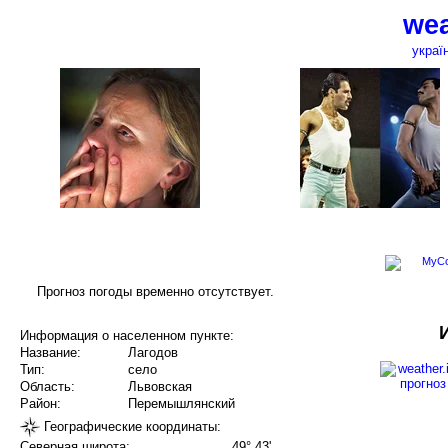
wea
украї
Прогноз погоды временно отсутствует.
Информация о населенном пункте:
Название:
Лагодов
Тип:
село
Область:
Львовская
Район:
Перемышлянский
Географические координаты:
Северная широта:
49° 43'