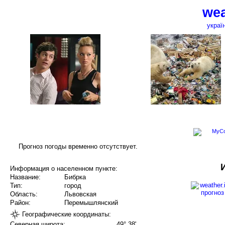
wea
украї
Прогноз погоды временно отсутствует.
Информация о населенном пункте:
Название:
Бибрка
Тип:
город
Область:
Львовская
Район:
Перемышлянский
Географические координаты:
Северная широта:
49° 38'