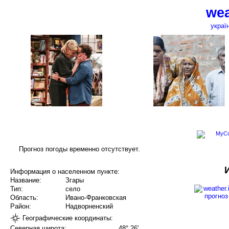
wea
украї
Прогноз погоды временно отсутствует.
Информация о населенном пункте:
Название:
Згары
Тип:
село
Область:
Ивано-Франковская
Район:
Надворненский
Географические координаты:
Северная широта:
48° 26'