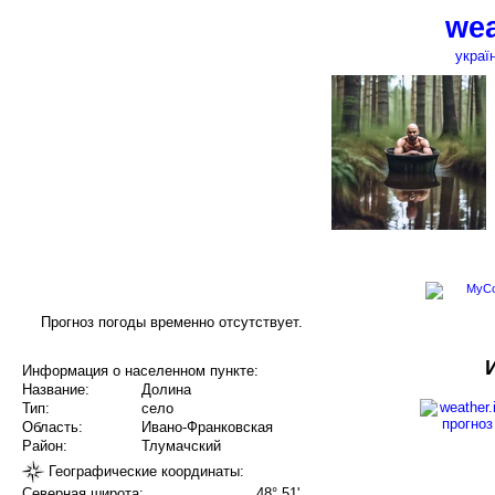
wea
украї
Прогноз погоды временно отсутствует.
Информация о населенном пункте:
Название:
Долина
Тип:
село
Область:
Ивано-Франковская
Район:
Тлумачский
Географические координаты:
Северная широта:
48° 51'