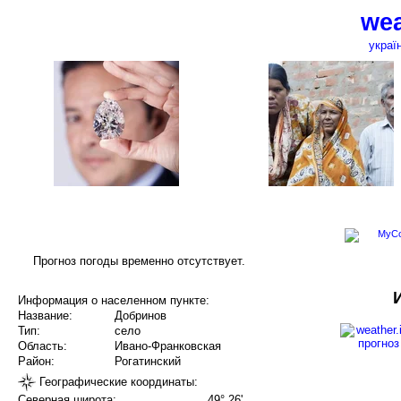
wea
украї
Прогноз погоды временно отсутствует.
Информация о населенном пункте:
Название:
Добринов
Тип:
село
Область:
Ивано-Франковская
Район:
Рогатинский
Географические координаты:
Северная широта:
49° 26'