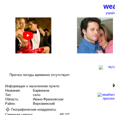
wea
украї
Прогноз погоды временно отсутствует.
Информация о населенном пункте:
Название:
Барвинков
Тип:
село
Область:
Ивано-Франковская
Район:
Верховинский
Географические координаты:
Северная широта:
48° 07'