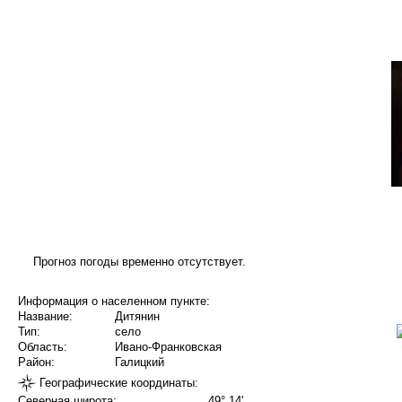
Прогноз погоды временно отсутствует.
Информация о населенном пункте:
Название:
Дитянин
Тип:
село
Область:
Ивано-Франковская
Район:
Галицкий
Географические координаты:
Северная широта:
49° 14'