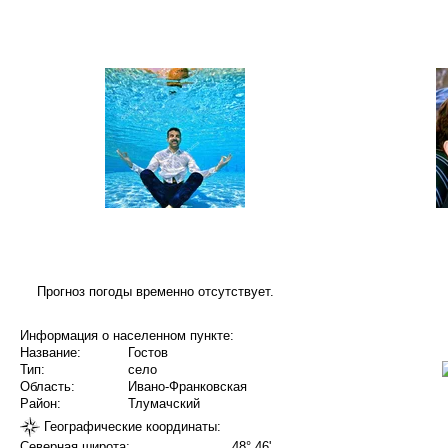
Прогноз погоды временно отсутствует.
Информация о населенном пункте:
Название:
Гостов
Тип:
село
Область:
Ивано-Франковская
Район:
Тлумачский
Географические координаты:
Северная широта:
48° 46'