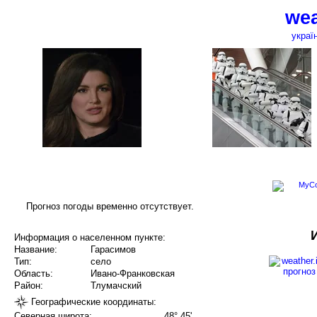
wea
украї
Прогноз погоды временно отсутствует.
Информация о населенном пункте:
Название:
Гарасимов
Тип:
село
Область:
Ивано-Франковская
Район:
Тлумачский
Географические координаты:
Северная широта:
48° 45'