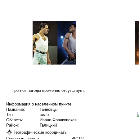
Прогноз погоды временно отсутствует.
Информация о населенном пункте:
Название:
Ганновцы
Тип:
село
Область:
Ивано-Франковская
Район:
Галицкий
Географические координаты:
Северная широта:
49° 08'