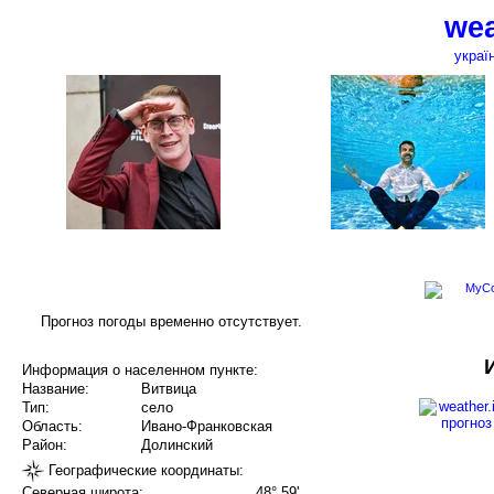
wea
украї
Прогноз погоды временно отсутствует.
Информация о населенном пункте:
Название:
Витвица
Тип:
село
Область:
Ивано-Франковская
Район:
Долинский
Географические координаты:
Северная широта:
48° 59'