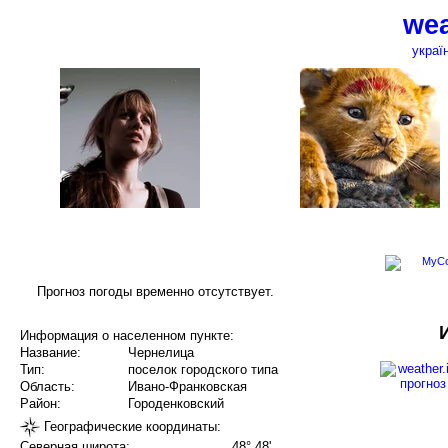
wea
украї
Прогноз погоды временно отсутствует.
Информация о населенном пункте:
Название:
Чернелица
Тип:
поселок городского типа
Область:
Ивано-Франковская
Район:
Городенковский
Географические координаты:
Северная широта:
48° 48'