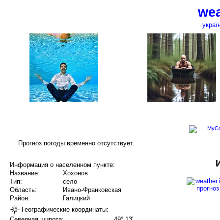
wea
украї
Прогноз погоды временно отсутствует.
Информация о населенном пункте:
Название:
Хохонов
Тип:
село
Область:
Ивано-Франковская
Район:
Галицкий
Географические координаты:
Северная широта:
49° 13'