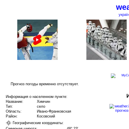
wea
украї
Прогноз погоды временно отсутствует.
Информация о населенном пункте:
Название:
Химчин
Тип:
село
Область:
Ивано-Франковская
Район:
Косовский
Географические координаты:
Северная широта:
48° 23'