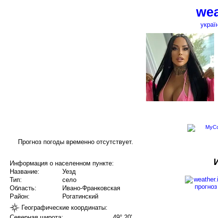
wea
украї
Прогноз погоды временно отсутствует.
Информация о населенном пункте:
Название:
Уезд
Тип:
село
Область:
Ивано-Франковская
Район:
Рогатинский
Географические координаты:
Северная широта:
49° 20'