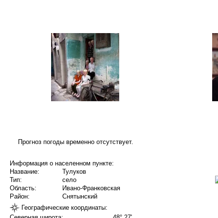
Прогноз погоды временно отсутствует.
Информация о населенном пункте:
Название:
Тулуков
Тип:
село
Область:
Ивано-Франковская
Район:
Снятынский
Географические координаты:
Северная широта:
48° 27'