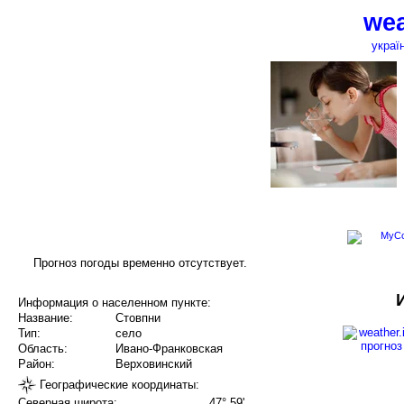
wea
украї
Прогноз погоды временно отсутствует.
Информация о населенном пункте:
Название:
Стовпни
Тип:
село
Область:
Ивано-Франковская
Район:
Верховинский
Географические координаты:
Северная широта:
47° 59'