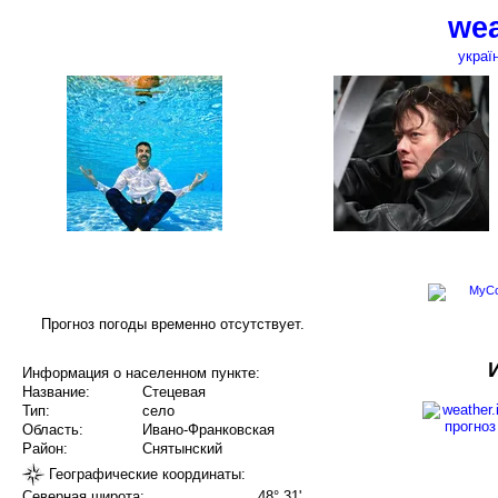
wea
украї
Прогноз погоды временно отсутствует.
Информация о населенном пункте:
Название:
Стецевая
Тип:
село
Область:
Ивано-Франковская
Район:
Снятынский
Географические координаты:
Северная широта:
48° 31'