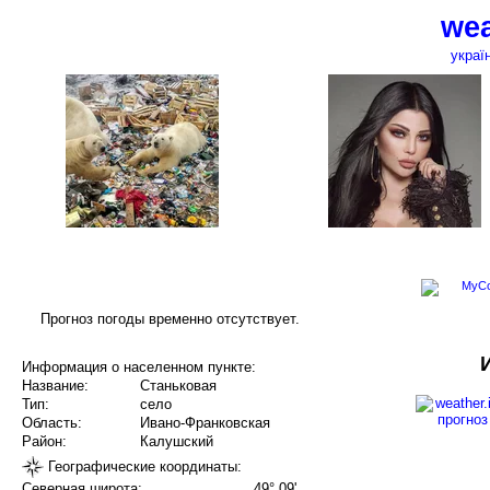
wea
украї
Прогноз погоды временно отсутствует.
Информация о населенном пункте:
Название:
Станьковая
Тип:
село
Область:
Ивано-Франковская
Район:
Калушский
Географические координаты:
Северная широта:
49° 09'