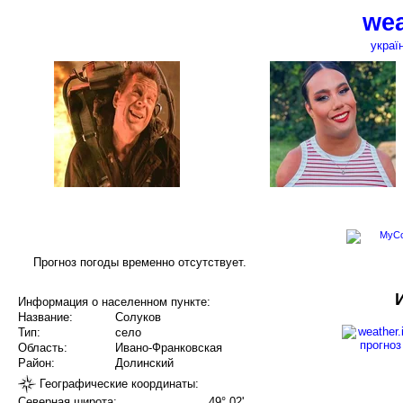
wea
украї
Прогноз погоды временно отсутствует.
Информация о населенном пункте:
Название:
Солуков
Тип:
село
Область:
Ивано-Франковская
Район:
Долинский
Географические координаты:
Северная широта:
49° 02'