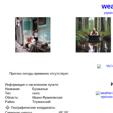
wea
украї
Прогноз погоды временно отсутствует.
Информация о населенном пункте:
Название:
Бушкалык
Тип:
село
Область:
Ивано-Франковская
Район:
Тлумачский
Географические координаты:
Северная широта:
48° 55'