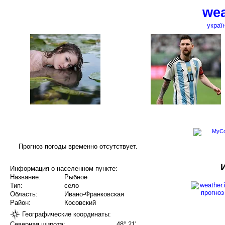
wea
украї
Прогноз погоды временно отсутствует.
Информация о населенном пункте:
Название:
Рыбное
Тип:
село
Область:
Ивано-Франковская
Район:
Косовский
Географические координаты:
Северная широта:
48° 21'