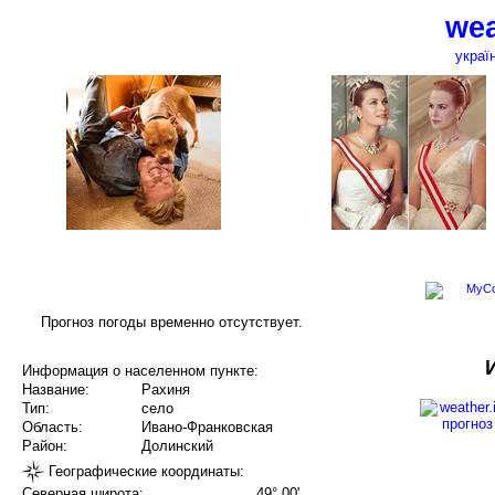
wea
украї
Прогноз погоды временно отсутствует.
Информация о населенном пункте:
Название:
Рахиня
Тип:
село
Область:
Ивано-Франковская
Район:
Долинский
Географические координаты:
Северная широта:
49° 00'