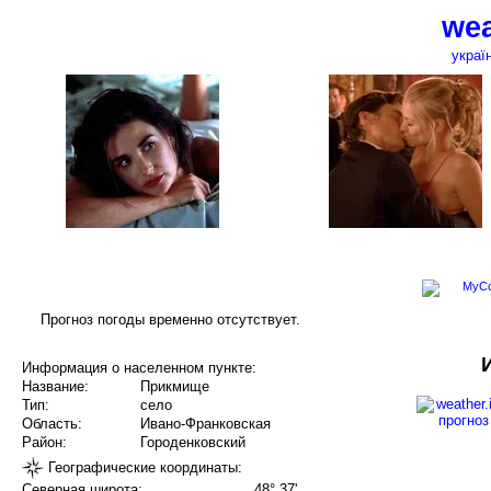
wea
украї
Прогноз погоды временно отсутствует.
Информация о населенном пункте:
Название:
Прикмище
Тип:
село
Область:
Ивано-Франковская
Район:
Городенковский
Географические координаты:
Северная широта:
48° 37'