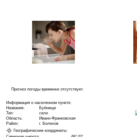
Прогноз погоды временно отсутствует.
Информация о населенном пункте:
Название:
Бубнище
Тип:
село
Область:
Ивано-Франковская
Район:
г. Болехов
Географические координаты:
Северная широта:
49° 02'