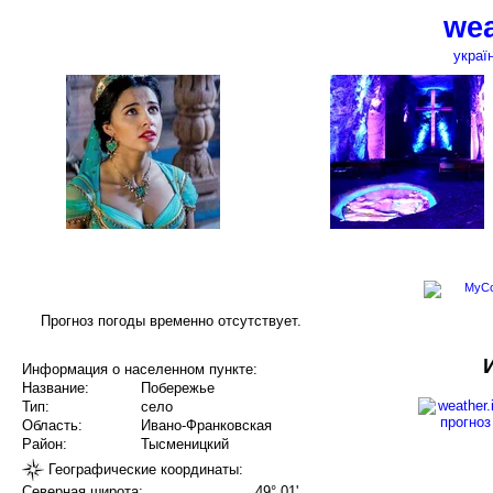
wea
украї
Прогноз погоды временно отсутствует.
Информация о населенном пункте:
Название:
Побережье
Тип:
село
Область:
Ивано-Франковская
Район:
Тысменицкий
Географические координаты:
Северная широта:
49° 01'