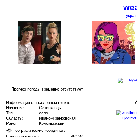
wea
украї
Прогноз погоды временно отсутствует.
Информация о населенном пункте:
Название:
Остапковцы
Тип:
село
Область:
Ивано-Франковская
Район:
Коломыйский
Географические координаты:
Северная широта:
48° 35'