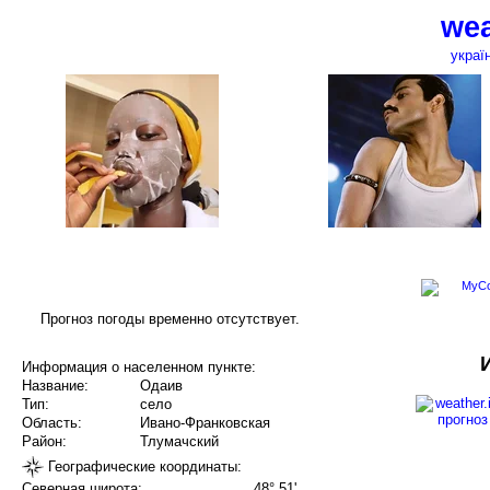
wea
украї
Прогноз погоды временно отсутствует.
Информация о населенном пункте:
Название:
Одаив
Тип:
село
Область:
Ивано-Франковская
Район:
Тлумачский
Географические координаты:
Северная широта:
48° 51'