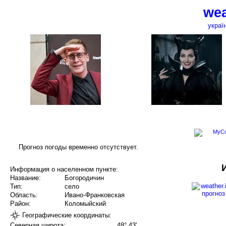
wea
украї
Прогноз погоды временно отсутствует.
Информация о населенном пункте:
Название:
Богородичин
Тип:
село
Область:
Ивано-Франковская
Район:
Коломыйский
Географические координаты:
Северная широта:
48° 43'