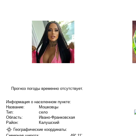
Прогноз погоды временно отсутствует.
Информация о населенном пункте:
Название:
Мошковцы
Тип:
село
Область:
Ивано-Франковская
Район:
Калушский
Географические координаты:
Северная широта:
49° 11'