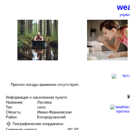
wea
украї
Прогноз погоды временно отсутствует.
Информация о населенном пункте:
Название:
Лесовка
Тип:
село
Область:
Ивано-Франковская
Район:
Богородчанский
Географические координаты:
Северная широта:
48° 50'