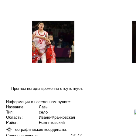
Прогноз погоды временно отсутствует.
Информация о населенном пункте:
Название:
Лазы
Тип:
село
Область:
Ивано-Франковская
Район:
Рожнятовский
Географические координаты:
Северная широта:
48° 42'