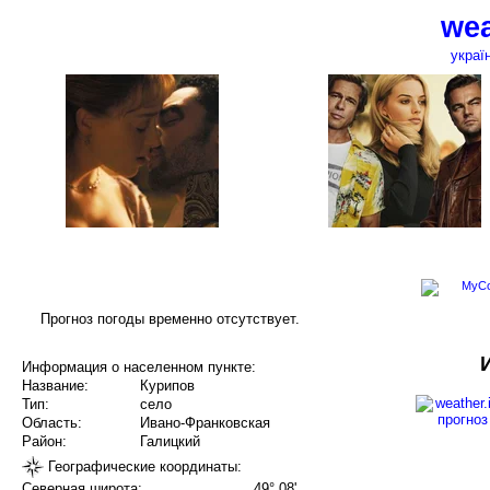
wea
украї
Прогноз погоды временно отсутствует.
Информация о населенном пункте:
Название:
Курипов
Тип:
село
Область:
Ивано-Франковская
Район:
Галицкий
Географические координаты:
Северная широта:
49° 08'