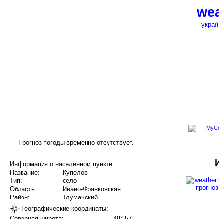
wea
украї
Прогноз погоды временно отсутствует.
Информация о населенном пункте:
Название:
Купелов
Тип:
село
Область:
Ивано-Франковская
Район:
Тлумачский
Географические координаты:
Северная широта:
48° 57'