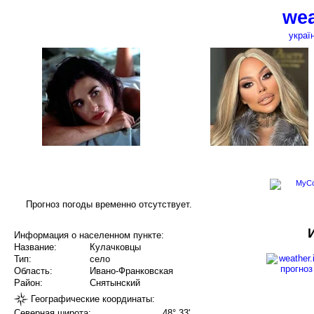
wea
украї
Прогноз погоды временно отсутствует.
Информация о населенном пункте:
Название:
Кулачковцы
Тип:
село
Область:
Ивано-Франковская
Район:
Снятынский
Географические координаты:
Северная широта:
48° 33'