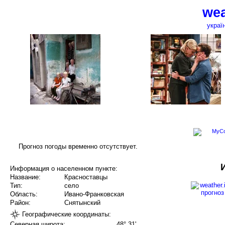
wea
украї
Прогноз погоды временно отсутствует.
Информация о населенном пункте:
Название:
Красноставцы
Тип:
село
Область:
Ивано-Франковская
Район:
Снятынский
Географические координаты:
Северная широта:
48° 31'