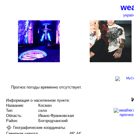
wea
украї
Прогноз погоды временно отсутствует.
Информация о населенном пункте:
Название:
Космач
Тип:
село
Область:
Ивано-Франковская
Район:
Богородчанский
Географические координаты:
Северная широта:
48° 44'