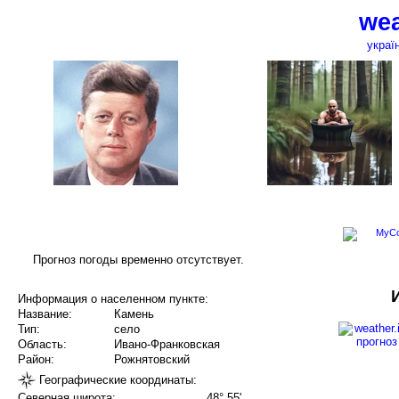
wea
украї
Прогноз погоды временно отсутствует.
Информация о населенном пункте:
Название:
Камень
Тип:
село
Область:
Ивано-Франковская
Район:
Рожнятовский
Географические координаты:
Северная широта:
48° 55'