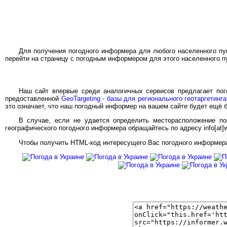
Для получения погодного информера для любого населенного пун
перейти на страницу с погодным информером для этого населенного п
Наш сайт впервые среди аналогичных сервисов предлагает по
предоставленной
GeoTargeting - базы для регионального геотаргетинга
это означает, что наш погодный информер на вашем сайте будет ещё
В случае, если не удается определить месторасположение по
географического погодного информера обращайтесь по адресу info[at]we
Чтобы получить HTML-код интересущего Вас погодного информера,