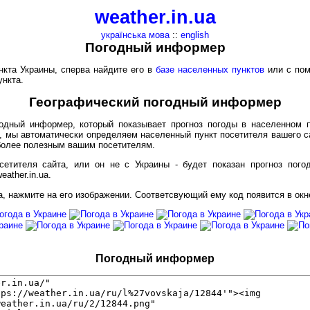
weather.in.ua
українська мова
::
english
Погодный информер
кта Украины, сперва найдите его в
базе населенных пунктов
или с по
ункта.
Географический погодный информер
годный информер, который показывает прогноз погоды в населенном 
, мы автоматически определяем населенный пункт посетителя вашего са
 более полезным вашим посетителям.
сетителя сайта, или он не с Украины - будет показан прогноз пог
ather.in.ua.
 нажмите на его изображении. Соответсвующий ему код появится в окн
Погодный информер