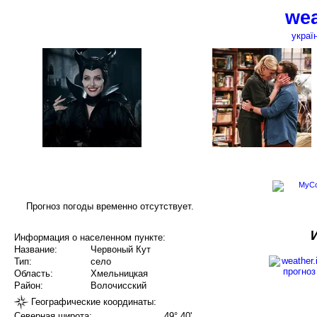
wea
украї
Прогноз погоды временно отсутствует.
Информация о населенном пункте:
Название:
Червоный Кут
Тип:
село
Область:
Хмельницкая
Район:
Волочисский
Географические координаты:
Северная широта:
49° 40'